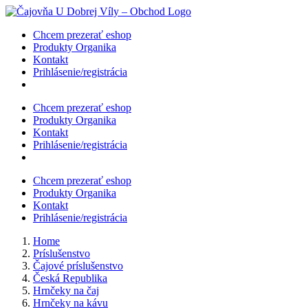
Skip
to
Chcem prezerať eshop
content
Produkty Organika
Kontakt
Prihlásenie/registrácia
Chcem prezerať eshop
Produkty Organika
Kontakt
Prihlásenie/registrácia
Chcem prezerať eshop
Produkty Organika
Kontakt
Prihlásenie/registrácia
Home
Príslušenstvo
Čajové príslušenstvo
Česká Republika
Hrnčeky na čaj
Hrnčeky na kávu