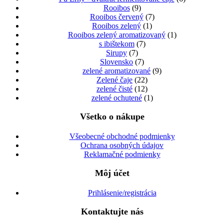
Rooibos
(9)
Rooibos červený
(7)
Rooibos zelený
(1)
Rooibos zelený aromatizovaný
(1)
s ibištekom
(7)
Sirupy
(7)
Slovensko
(7)
zelené aromatizované
(9)
Zelené čaje
(22)
zelené čisté
(12)
zelené ochutené
(1)
Všetko o nákupe
Všeobecné obchodné podmienky
Ochrana osobných údajov
Reklamačné podmienky
Môj účet
Prihlásenie/registrácia
Kontaktujte nás