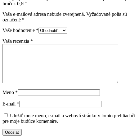
hrnček 0,6l”
Vaša e-mailová adresa nebude zverejnená.
Vyžadované polia sú
označené
*
Vaše hodnotenie
*
Vaša recenzia
*
Meno
*
E-mail
*
Uložiť moje meno, e-mail a webovú stránku v tomto prehliadači
pre moje budúce komentáre.