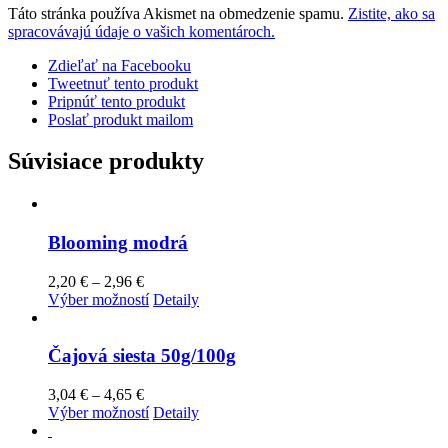
Táto stránka používa Akismet na obmedzenie spamu.
Zistite, ako sa
spracovávajú údaje o vašich komentároch.
Zdieľať na Facebooku
Tweetnuť tento produkt
Pripnúť tento produkt
Poslať produkt mailom
Súvisiace produkty
Blooming modrá
Price
2,20
€
–
2,96
€
range:
Tento
Výber možností
Detaily
2,20 €
produkt
through
má
2,96 €
viacero
Čajová siesta 50g/100g
variantov.
Možnosti
Price
3,04
€
–
4,65
€
si
range:
Tento
Výber možností
Detaily
môžete
3,04 €
produkt
vybrať
through
má