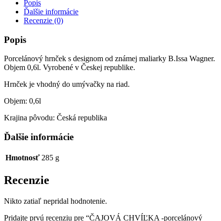
porcelánový
Popis
hrnček
Ďalšie informácie
0,6l
Recenzie (0)
Popis
Porcelánový hrnček s designom od známej maliarky B.Issa Wagner.
Objem 0,6l. Vyrobené v Českej republike.
Hrnček je vhodný do umývačky na riad.
Objem: 0,6l
Krajina pôvodu: Česká republika
Ďalšie informácie
Hmotnosť
285 g
Recenzie
Nikto zatiaľ nepridal hodnotenie.
Pridajte prvú recenziu pre “ČAJOVÁ CHVÍĽKA -porcelánový