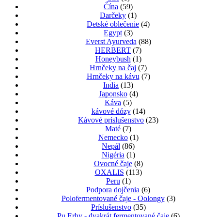
Čína
(59)
Darčeky
(1)
Detské oblečenie
(4)
Egypt
(3)
Everst Ayurveda
(88)
HERBERT
(7)
Honeybush
(1)
Hrnčeky na čaj
(7)
Hrnčeky na kávu
(7)
India
(13)
Japonsko
(4)
Káva
(5)
kávové dózy
(14)
Kávové príslušenstvo
(23)
Maté
(7)
Nemecko
(1)
Nepál
(86)
Nigéria
(1)
Ovocné čaje
(8)
OXALIS
(113)
Peru
(1)
Podpora dojčenia
(6)
Polofermentované čaje - Oolongy
(3)
Príslušenstvo
(35)
Pu Erhy - dvakrát fermentované čaje
(6)