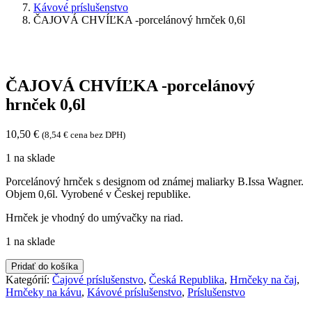
Kávové príslušenstvo
ČAJOVÁ CHVÍĽKA -porcelánový hrnček 0,6l
ČAJOVÁ CHVÍĽKA -porcelánový
hrnček 0,6l
10,50
€
(
8,54
€
cena bez DPH)
1 na sklade
Porcelánový hrnček s designom od známej maliarky B.Issa Wagner.
Objem 0,6l. Vyrobené v Českej republike.
Hrnček je vhodný do umývačky na riad.
1 na sklade
množstvo
Pridať do košíka
ČAJOVÁ
Kategórií:
Čajové príslušenstvo
,
Česká Republika
,
Hrnčeky na čaj
,
CHVÍĽKA
Hrnčeky na kávu
,
Kávové príslušenstvo
,
Príslušenstvo
-