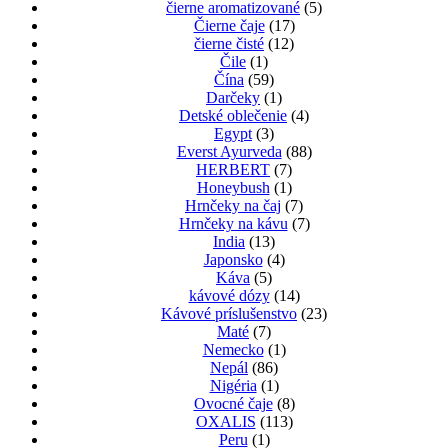
čierne aromatizované
(5)
Čierne čaje
(17)
čierne čisté
(12)
Čile
(1)
Čína
(59)
Darčeky
(1)
Detské oblečenie
(4)
Egypt
(3)
Everst Ayurveda
(88)
HERBERT
(7)
Honeybush
(1)
Hrnčeky na čaj
(7)
Hrnčeky na kávu
(7)
India
(13)
Japonsko
(4)
Káva
(5)
kávové dózy
(14)
Kávové príslušenstvo
(23)
Maté
(7)
Nemecko
(1)
Nepál
(86)
Nigéria
(1)
Ovocné čaje
(8)
OXALIS
(113)
Peru
(1)