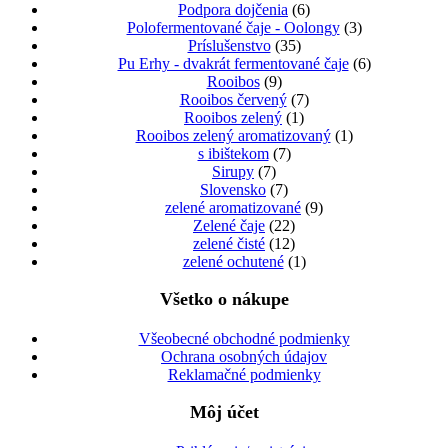
Podpora dojčenia
(6)
Polofermentované čaje - Oolongy
(3)
Príslušenstvo
(35)
Pu Erhy - dvakrát fermentované čaje
(6)
Rooibos
(9)
Rooibos červený
(7)
Rooibos zelený
(1)
Rooibos zelený aromatizovaný
(1)
s ibištekom
(7)
Sirupy
(7)
Slovensko
(7)
zelené aromatizované
(9)
Zelené čaje
(22)
zelené čisté
(12)
zelené ochutené
(1)
Všetko o nákupe
Všeobecné obchodné podmienky
Ochrana osobných údajov
Reklamačné podmienky
Môj účet