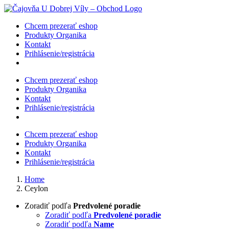
Skip
to
Chcem prezerať eshop
content
Produkty Organika
Kontakt
Prihlásenie/registrácia
Chcem prezerať eshop
Produkty Organika
Kontakt
Prihlásenie/registrácia
Chcem prezerať eshop
Produkty Organika
Kontakt
Prihlásenie/registrácia
Home
Ceylon
Zoradiť podľa
Predvolené poradie
Zoradiť podľa
Predvolené poradie
Zoradiť podľa
Name