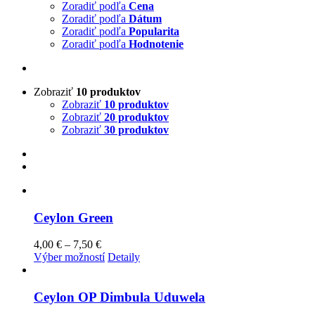
Zoradiť podľa
Cena
Zoradiť podľa
Dátum
Zoradiť podľa
Popularita
Zoradiť podľa
Hodnotenie
Zobraziť
10 produktov
Zobraziť
10 produktov
Zobraziť
20 produktov
Zobraziť
30 produktov
Ceylon Green
Price
4,00
€
–
7,50
€
range:
Tento
Výber možností
Detaily
4,00 €
produkt
through
má
7,50 €
viacero
Ceylon OP Dimbula Uduwela
variantov.