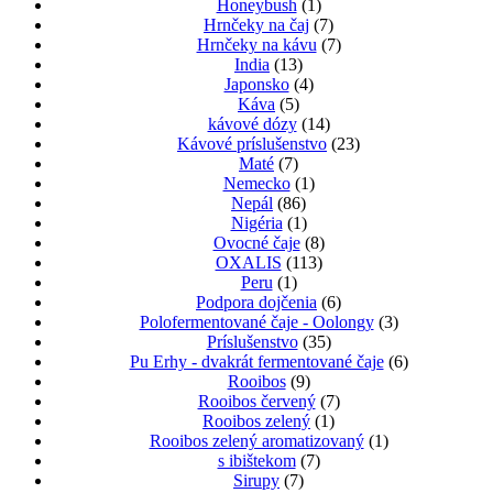
Honeybush
(1)
Hrnčeky na čaj
(7)
Hrnčeky na kávu
(7)
India
(13)
Japonsko
(4)
Káva
(5)
kávové dózy
(14)
Kávové príslušenstvo
(23)
Maté
(7)
Nemecko
(1)
Nepál
(86)
Nigéria
(1)
Ovocné čaje
(8)
OXALIS
(113)
Peru
(1)
Podpora dojčenia
(6)
Polofermentované čaje - Oolongy
(3)
Príslušenstvo
(35)
Pu Erhy - dvakrát fermentované čaje
(6)
Rooibos
(9)
Rooibos červený
(7)
Rooibos zelený
(1)
Rooibos zelený aromatizovaný
(1)
s ibištekom
(7)
Sirupy
(7)