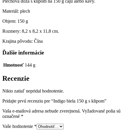
Plechová dóza s klipom na 150 g čaju alebo kávy.
Materiál: plech
Objem: 150 g
Rozmery: 8,2 x 8,2 x 11,8 cm.
Krajina pôvodu: Čína
Ďalšie informácie
Hmotnosť
144 g
Recenzie
Nikto zatiaľ nepridal hodnotenie.
Pridajte prvú recenziu pre “Indigo biela 150 g s klipom”
Vaša e-mailová adresa nebude zverejnená.
Vyžadované polia sú
označené
*
Vaše hodnotenie
*