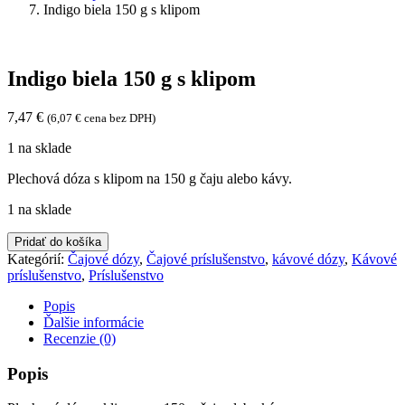
Indigo biela 150 g s klipom
Indigo biela 150 g s klipom
7,47
€
(
6,07
€
cena bez DPH)
1 na sklade
Plechová dóza s klipom na 150 g čaju alebo kávy.
1 na sklade
množstvo
Pridať do košíka
Indigo
Kategórií:
Čajové dózy
,
Čajové príslušenstvo
,
kávové dózy
,
Kávové
biela
príslušenstvo
,
Príslušenstvo
150
g
Popis
s
Ďalšie informácie
klipom
Recenzie (0)
Popis