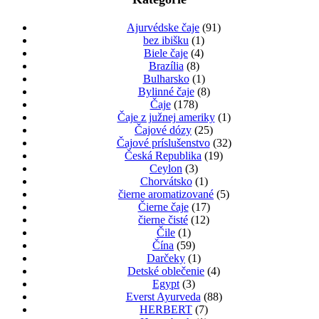
na
4,65 €
viacero
stránke
variantov.
Ajurvédske čaje
(91)
produktu.
Možnosti
bez ibišku
(1)
si
Biele čaje
(4)
môžete
Brazília
(8)
vybrať
Bulharsko
(1)
na
Bylinné čaje
(8)
stránke
Čaje
(178)
produktu.
Čaje z južnej ameriky
(1)
Čajové dózy
(25)
Čajové príslušenstvo
(32)
Česká Republika
(19)
Ceylon
(3)
Chorvátsko
(1)
čierne aromatizované
(5)
Čierne čaje
(17)
čierne čisté
(12)
Čile
(1)
Čína
(59)
Darčeky
(1)
Detské oblečenie
(4)
Egypt
(3)
Everst Ayurveda
(88)
HERBERT
(7)