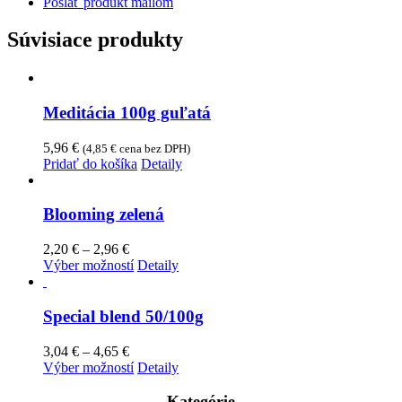
Poslať produkt mailom
Súvisiace produkty
Meditácia 100g guľatá
5,96
€
(
4,85
€
cena bez DPH)
Pridať do košíka
Detaily
Blooming zelená
Price
2,20
€
–
2,96
€
range:
Tento
Výber možností
Detaily
2,20 €
produkt
through
má
2,96 €
viacero
Special blend 50/100g
variantov.
Možnosti
Price
3,04
€
–
4,65
€
si
range:
Tento
Výber možností
Detaily
môžete
3,04 €
produkt
vybrať
through
má
Kategórie