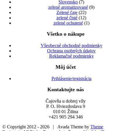
Slovensko
(7)
zelené aromatizované
(9)
Zelené čaje
(22)
zelené čisté
(12)
zelené ochutené
(1)
Všetko o nákupe
Všeobecné obchodné podmienky
Ochrana osobných údajov
Reklamačné podmienky
Môj účet
Prihlásenie/registrácia
Kontaktujte nás
Čajovňa u dobrej víly
P. O. Hviezdoslava 9
010 01 Žilina
+421 905 294 346
© Copyright 2012 -
2026 | Avada Theme by
Theme