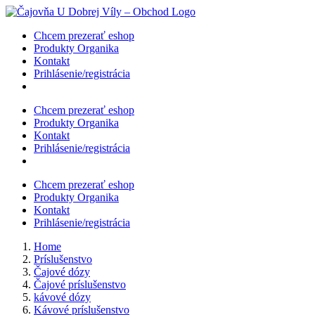
Skip
to
Chcem prezerať eshop
content
Produkty Organika
Kontakt
Prihlásenie/registrácia
Chcem prezerať eshop
Produkty Organika
Kontakt
Prihlásenie/registrácia
Chcem prezerať eshop
Produkty Organika
Kontakt
Prihlásenie/registrácia
Home
Príslušenstvo
Čajové dózy
Čajové príslušenstvo
kávové dózy
Kávové príslušenstvo