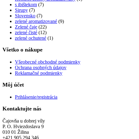
s ibištekom
(7)
Sirupy
(7)
Slovensko
(7)
zelené aromatizované
(9)
Zelené čaje
(22)
zelené čisté
(12)
zelené ochutené
(1)
Všetko o nákupe
Všeobecné obchodné podmienky
Ochrana osobných údajov
Reklamačné podmienky
Môj účet
Prihlásenie/registrácia
Kontaktujte nás
Čajovňa u dobrej víly
P. O. Hviezdoslava 9
010 01 Žilina
+421 905 294 346