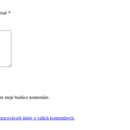
čené
*
pre moje budúce komentáre.
 spracovávajú údaje o vašich komentároch.