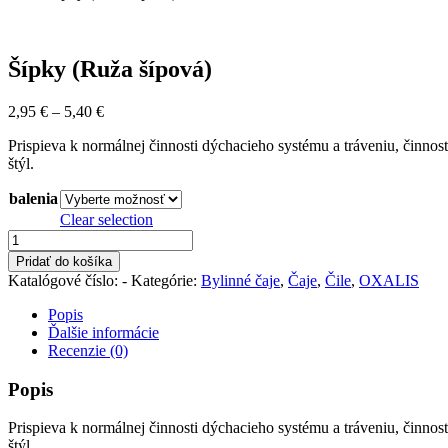
Šípky (Ruža šípová)
Price
2,95
€
–
5,40
€
range:
Prispieva k normálnej činnosti dýchacieho systému a tráveniu, činnos
2,95 €
štýl.
through
5,40 €
balenia
Clear selection
množstvo
Šípky
Pridať do košíka
(Ruža
Katalógové číslo:
-
Kategórie:
Bylinné čaje
,
Čaje
,
Čile
,
OXALIS
šípová)
Popis
Ďalšie informácie
Recenzie (0)
Popis
Prispieva k normálnej činnosti dýchacieho systému a tráveniu, činnos
štýl.