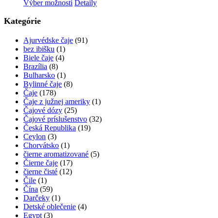
range:
Tento
Výber možností
Detaily
môžete
4,20 €
produkt
vybrať
through
má
Kategórie
na
7,90 €
viacero
stránke
variantov.
Ajurvédske čaje
(91)
produktu.
Možnosti
bez ibišku
(1)
si
Biele čaje
(4)
môžete
Brazília
(8)
vybrať
Bulharsko
(1)
na
Bylinné čaje
(8)
stránke
Čaje
(178)
produktu.
Čaje z južnej ameriky
(1)
Čajové dózy
(25)
Čajové príslušenstvo
(32)
Česká Republika
(19)
Ceylon
(3)
Chorvátsko
(1)
čierne aromatizované
(5)
Čierne čaje
(17)
čierne čisté
(12)
Čile
(1)
Čína
(59)
Darčeky
(1)
Detské oblečenie
(4)
Egypt
(3)