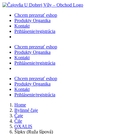
Skip
to
Chcem prezerať eshop
content
Produkty Organika
Kontakt
Prihlásenie/registrácia
Chcem prezerať eshop
Produkty Organika
Kontakt
Prihlásenie/registrácia
Chcem prezerať eshop
Produkty Organika
Kontakt
Prihlásenie/registrácia
Home
Bylinné čaje
Čaje
Čile
OXALIS
Šípky (Ruža šípová)