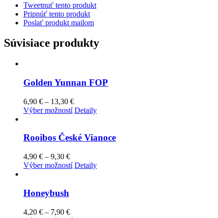
Tweetnuť tento produkt
Pripnúť tento produkt
Poslať produkt mailom
Súvisiace produkty
Golden Yunnan FOP
Price
6,90
€
–
13,30
€
range:
Tento
Výber možností
Detaily
6,90 €
produkt
through
má
13,30 €
viacero
Rooibos České Vianoce
variantov.
Možnosti
Price
4,90
€
–
9,30
€
si
range:
Tento
Výber možností
Detaily
môžete
4,90 €
produkt
vybrať
through
má
na
9,30 €
viacero
Honeybush
stránke
variantov.
produktu.
Možnosti
Price
4,20
€
–
7,90
€
si