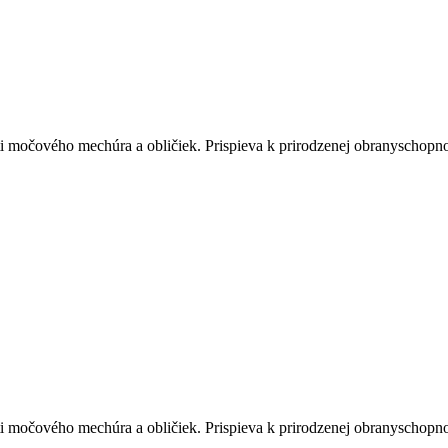
ti močového mechúra a obličiek. Prispieva k prirodzenej obranyschopno
ti močového mechúra a obličiek. Prispieva k prirodzenej obranyschopno