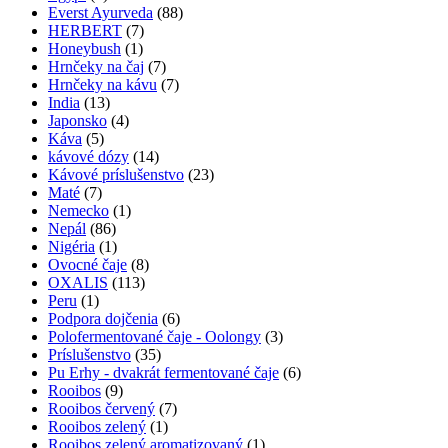
Everst Ayurveda
(88)
HERBERT
(7)
Honeybush
(1)
Hrnčeky na čaj
(7)
Hrnčeky na kávu
(7)
India
(13)
Japonsko
(4)
Káva
(5)
kávové dózy
(14)
Kávové príslušenstvo
(23)
Maté
(7)
Nemecko
(1)
Nepál
(86)
Nigéria
(1)
Ovocné čaje
(8)
OXALIS
(113)
Peru
(1)
Podpora dojčenia
(6)
Polofermentované čaje - Oolongy
(3)
Príslušenstvo
(35)
Pu Erhy - dvakrát fermentované čaje
(6)
Rooibos
(9)
Rooibos červený
(7)
Rooibos zelený
(1)
Rooibos zelený aromatizovaný
(1)