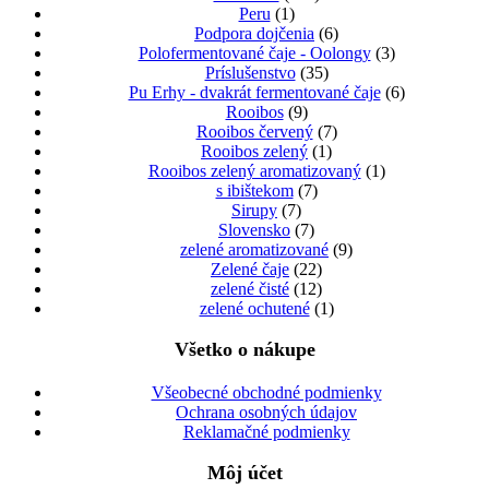
Peru
(1)
Podpora dojčenia
(6)
Polofermentované čaje - Oolongy
(3)
Príslušenstvo
(35)
Pu Erhy - dvakrát fermentované čaje
(6)
Rooibos
(9)
Rooibos červený
(7)
Rooibos zelený
(1)
Rooibos zelený aromatizovaný
(1)
s ibištekom
(7)
Sirupy
(7)
Slovensko
(7)
zelené aromatizované
(9)
Zelené čaje
(22)
zelené čisté
(12)
zelené ochutené
(1)
Všetko o nákupe
Všeobecné obchodné podmienky
Ochrana osobných údajov
Reklamačné podmienky
Môj účet