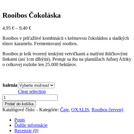
Rooibos Čokoláska
Price
4,95
€
–
9,40
€
range:
Rooibos v príťažlivé kombinácii s krémovou čokoládou a sladkých
4,95 €
tónov karamelu.
Fermentovaný rooibos.
through
9,40 €
Rooibos je krík tvorený tenkými vetvičkami a malými ihličkovými
lístkami (asi 1cm dlhými). Pestuje sa iba na plantážach Južnej Afriky
o celkovej rozlohe len 25.000 hektárov.
balenia
Clear selection
množstvo
Rooibos
Pridať do košíka
Čokoláska
Katalógové číslo:
-
Kategórie:
Čaje
,
OXALIS
,
Rooibos červený
Popis
Ďalšie informácie
Recenzie (0)