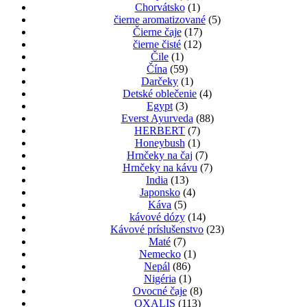
Chorvátsko
(1)
čierne aromatizované
(5)
Čierne čaje
(17)
čierne čisté
(12)
Čile
(1)
Čína
(59)
Darčeky
(1)
Detské oblečenie
(4)
Egypt
(3)
Everst Ayurveda
(88)
HERBERT
(7)
Honeybush
(1)
Hrnčeky na čaj
(7)
Hrnčeky na kávu
(7)
India
(13)
Japonsko
(4)
Káva
(5)
kávové dózy
(14)
Kávové príslušenstvo
(23)
Maté
(7)
Nemecko
(1)
Nepál
(86)
Nigéria
(1)
Ovocné čaje
(8)
OXALIS
(113)