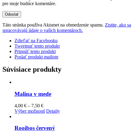
pre moje budúce komentáre.
Táto stránka používa Akismet na obmedzenie spamu.
Zistite, ako sa
spracovávajú údaje o vašich komentároch.
Zdieľať na Facebooku
Tweetnuť tento produkt
Pripnúť tento produkt
Poslať produkt mailom
Súvisiace produkty
Malina v mede
Price
4,00
€
–
7,50
€
range:
Tento
Výber možností
Detaily
4,00 €
produkt
through
má
7,50 €
viacero
Rooibos červený
variantov.