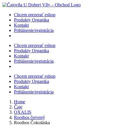
Skip
to
Chcem prezerať eshop
content
Produkty Organika
Kontakt
Prihlásenie/registrácia
Chcem prezerať eshop
Produkty Organika
Kontakt
Prihlásenie/registrácia
Chcem prezerať eshop
Produkty Organika
Kontakt
Prihlásenie/registrácia
Home
Čaje
OXALIS
Rooibos červený
Rooibos Čokoláska