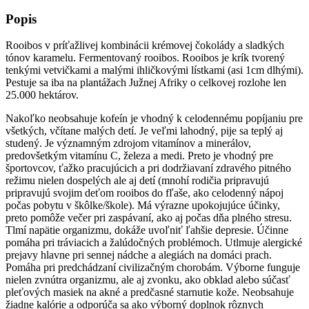
Popis
Rooibos v príťažlivej kombinácii krémovej čokolády a sladkých
tónov karamelu.
Fermentovaný rooibos.
Rooibos je krík tvorený
tenkými vetvičkami a malými ihličkovými lístkami (asi 1cm dlhými).
Pestuje sa iba na plantážach Južnej Afriky o celkovej rozlohe len
25.000 hektárov.
Nakoľko neobsahuje kofeín je vhodný k celodennému popíjaniu pre
všetkých, včítane malých detí. Je veľmi lahodný, pije sa teplý aj
studený. Je významným zdrojom vitamínov a minerálov,
predovšetkým vitamínu C, železa a medi. Preto je vhodný pre
športovcov, ťažko pracujúcich a pri dodržiavaní zdravého pitného
režimu nielen dospelých ale aj detí (mnohí rodičia pripravujú
pripravujú svojim deťom rooibos do fľaše, ako celodenný nápoj
počas pobytu v škôlke/škole). Má výrazne upokojujúce účinky,
preto pomôže večer pri zaspávaní, ako aj počas dňa plného stresu.
Tlmí napätie organizmu, dokáže uvoľniť ľahšie depresie. Účinne
pomáha pri tráviacich a žalúdočných problémoch. Utlmuje alergické
prejavy hlavne pri sennej nádche a alegiách na domáci prach.
Pomáha pri predchádzaní civilizačným chorobám. Výborne funguje
nielen zvnútra organizmu, ale aj zvonku, ako obklad alebo súčasť
pleťových masiek na akné a predčasné starnutie kože. Neobsahuje
žiadne kalórie a odporúča sa ako výborný doplnok rôznych