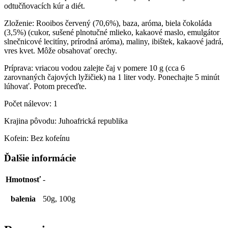
odtučňovacích kúr a diét.
Zloženie: Rooibos červený (70,6%), baza, aróma, biela čokoláda
(3,5%) (cukor, sušené plnotučné mlieko, kakaové maslo, emulgátor
slnečnicové lecitíny, prírodná aróma), maliny, ibištek, kakaové jadrá,
vres kvet. Môže obsahovať orechy.
Príprava: vriacou vodou zalejte čaj v pomere 10 g (cca 6
zarovnaných čajových lyžičiek) na 1 liter vody. Ponechajte 5 minút
lúhovať. Potom preceďte.
Počet nálevov: 1
Krajina pôvodu: Juhoafrická republika
Kofein: Bez kofeínu
Ďalšie informácie
Hmotnosť
-
balenia
50g, 100g