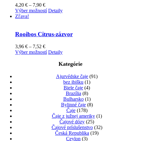
Možnosti
Price
4,20
€
–
7,90
€
si
range:
Tento
Výber možností
Detaily
môžete
4,20 €
produkt
Zľava!
vybrať
through
má
na
7,90 €
viacero
stránke
variantov.
Rooibos Citrus-zázvor
produktu.
Možnosti
si
Price
3,96
€
–
7,52
€
môžete
range:
Tento
Výber možností
Detaily
vybrať
3,96 €
produkt
na
through
má
Kategórie
stránke
7,52 €
viacero
produktu.
variantov.
Ajurvédske čaje
(91)
Možnosti
bez ibišku
(1)
si
Biele čaje
(4)
môžete
Brazília
(8)
vybrať
Bulharsko
(1)
na
Bylinné čaje
(8)
stránke
Čaje
(178)
produktu.
Čaje z južnej ameriky
(1)
Čajové dózy
(25)
Čajové príslušenstvo
(32)
Česká Republika
(19)
Ceylon
(3)