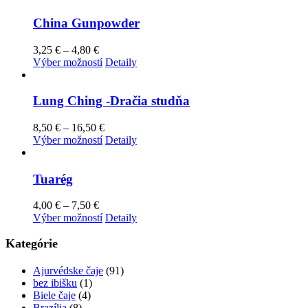
China Gunpowder
Price
3,25
€
–
4,80
€
range:
Tento
Výber možností
Detaily
3,25 €
produkt
through
má
4,80 €
viacero
Lung Ching -Dračia studňa
variantov.
Možnosti
Price
8,50
€
–
16,50
€
si
range:
Tento
Výber možností
Detaily
môžete
8,50 €
produkt
vybrať
through
má
na
16,50 €
viacero
Tuarég
stránke
variantov.
produktu.
Možnosti
Price
4,00
€
–
7,50
€
si
range:
Tento
Výber možností
Detaily
môžete
4,00 €
produkt
vybrať
through
má
Kategórie
na
7,50 €
viacero
stránke
variantov.
Ajurvédske čaje
(91)
produktu.
Možnosti
bez ibišku
(1)
si
Biele čaje
(4)
môžete
Brazília
(8)