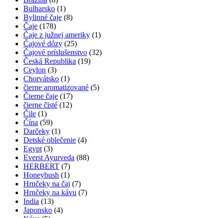
vybrať
Bulharsko
(1)
na
Bylinné čaje
(8)
stránke
Čaje
(178)
produktu.
Čaje z južnej ameriky
(1)
Čajové dózy
(25)
Čajové príslušenstvo
(32)
Česká Republika
(19)
Ceylon
(3)
Chorvátsko
(1)
čierne aromatizované
(5)
Čierne čaje
(17)
čierne čisté
(12)
Čile
(1)
Čína
(59)
Darčeky
(1)
Detské oblečenie
(4)
Egypt
(3)
Everst Ayurveda
(88)
HERBERT
(7)
Honeybush
(1)
Hrnčeky na čaj
(7)
Hrnčeky na kávu
(7)
India
(13)
Japonsko
(4)