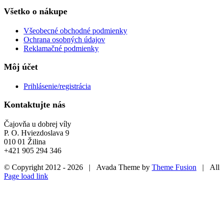
Všetko o nákupe
Všeobecné obchodné podmienky
Ochrana osobných údajov
Reklamačné podmienky
Môj účet
Prihlásenie/registrácia
Kontaktujte nás
Čajovňa u dobrej víly
P. O. Hviezdoslava 9
010 01 Žilina
+421 905 294 346
© Copyright 2012 -
2026 | Avada Theme by
Theme Fusion
| All 
Facebook
X
Instagram
Page load link
Go
to
Top