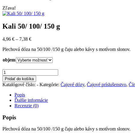
Zľava!
Kali 50/ 100/ 150 g
Price
4,96
€
–
7,38
€
range:
Plechová dóza na 50/100 /150 g čaju alebo kávy s motívom slonov.
4,96 €
through
objem
7,38 €
množstvo
Kali
Pridať do košíka
50/
Katalógové číslo:
-
Kategórie:
Čajové dózy
,
Čajové príslušenstvo
,
Čí
100/
150
Popis
g
Ďalšie informácie
Recenzie (0)
Popis
Plechová dóza na 50/100 /150 g čaju alebo kávy s motívom slonov.