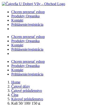
Skip
to
Chcem prezerať eshop
content
Produkty Organika
Kontakt
Prihlásenie/registrácia
Chcem prezerať eshop
Produkty Organika
Kontakt
Prihlásenie/registrácia
Chcem prezerať eshop
Produkty Organika
Kontakt
Prihlásenie/registrácia
Home
Čajové dózy
Čajové príslušenstvo
Čína
Kávové príslušenstvo
Kali 50/ 100/ 150 g