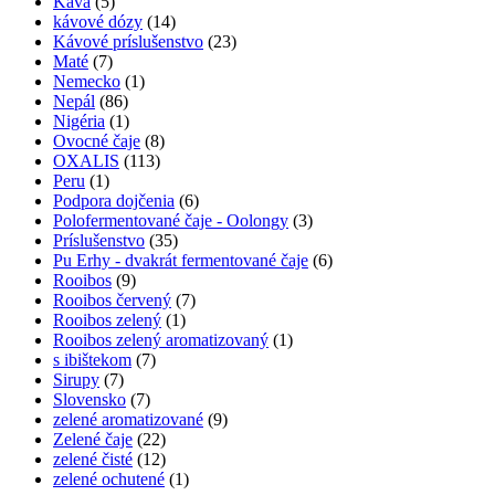
Káva
(5)
kávové dózy
(14)
Kávové príslušenstvo
(23)
Maté
(7)
Nemecko
(1)
Nepál
(86)
Nigéria
(1)
Ovocné čaje
(8)
OXALIS
(113)
Peru
(1)
Podpora dojčenia
(6)
Polofermentované čaje - Oolongy
(3)
Príslušenstvo
(35)
Pu Erhy - dvakrát fermentované čaje
(6)
Rooibos
(9)
Rooibos červený
(7)
Rooibos zelený
(1)
Rooibos zelený aromatizovaný
(1)
s ibištekom
(7)
Sirupy
(7)
Slovensko
(7)
zelené aromatizované
(9)
Zelené čaje
(22)
zelené čisté
(12)
zelené ochutené
(1)