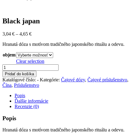
Black japan
Price
3,04
€
–
4,65
€
range:
Hranatá dóza s motívom tradičného japonského rituálu a odevu.
3,04 €
through
objem
4,65 €
Clear selection
množstvo
Black
Pridať do košíka
japan
Katalógové číslo:
-
Kategórie:
Čajové dózy
,
Čajové príslušenstvo
,
Čína
,
Príslušenstvo
Popis
Ďalšie informácie
Recenzie (0)
Popis
Hranatá dóza s motívom tradičného japonského rituálu a odevu.