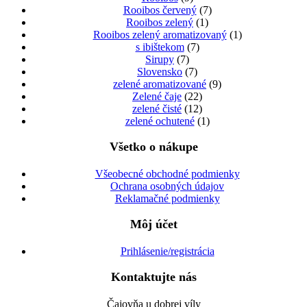
Rooibos červený
(7)
Rooibos zelený
(1)
Rooibos zelený aromatizovaný
(1)
s ibištekom
(7)
Sirupy
(7)
Slovensko
(7)
zelené aromatizované
(9)
Zelené čaje
(22)
zelené čisté
(12)
zelené ochutené
(1)
Všetko o nákupe
Všeobecné obchodné podmienky
Ochrana osobných údajov
Reklamačné podmienky
Môj účet
Prihlásenie/registrácia
Kontaktujte nás
Čajovňa u dobrej víly