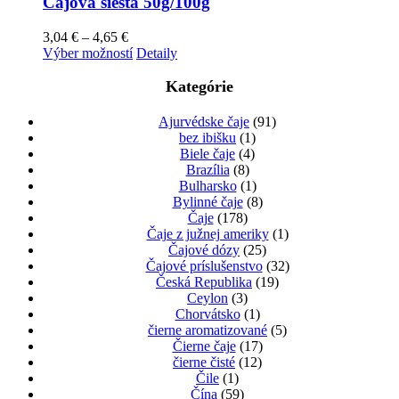
Čajová siesta 50g/100g
stránke
variantov.
produktu.
Možnosti
Price
3,04
€
–
4,65
€
si
range:
Tento
Výber možností
Detaily
môžete
3,04 €
produkt
vybrať
through
má
Kategórie
na
4,65 €
viacero
stránke
variantov.
Ajurvédske čaje
(91)
produktu.
Možnosti
bez ibišku
(1)
si
Biele čaje
(4)
môžete
Brazília
(8)
vybrať
Bulharsko
(1)
na
Bylinné čaje
(8)
stránke
Čaje
(178)
produktu.
Čaje z južnej ameriky
(1)
Čajové dózy
(25)
Čajové príslušenstvo
(32)
Česká Republika
(19)
Ceylon
(3)
Chorvátsko
(1)
čierne aromatizované
(5)
Čierne čaje
(17)
čierne čisté
(12)
Čile
(1)
Čína
(59)