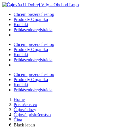
Skip
to
Chcem prezerať eshop
content
Produkty Organika
Kontakt
Prihlásenie/registrácia
Chcem prezerať eshop
Produkty Organika
Kontakt
Prihlásenie/registrácia
Chcem prezerať eshop
Produkty Organika
Kontakt
Prihlásenie/registrácia
Home
Príslušenstvo
Čajové dózy
Čajové príslušenstvo
Čína
Black japan