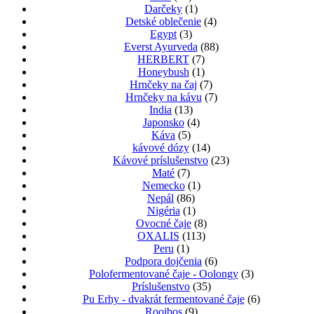
Darčeky
(1)
Detské oblečenie
(4)
Egypt
(3)
Everst Ayurveda
(88)
HERBERT
(7)
Honeybush
(1)
Hrnčeky na čaj
(7)
Hrnčeky na kávu
(7)
India
(13)
Japonsko
(4)
Káva
(5)
kávové dózy
(14)
Kávové príslušenstvo
(23)
Maté
(7)
Nemecko
(1)
Nepál
(86)
Nigéria
(1)
Ovocné čaje
(8)
OXALIS
(113)
Peru
(1)
Podpora dojčenia
(6)
Polofermentované čaje - Oolongy
(3)
Príslušenstvo
(35)
Pu Erhy - dvakrát fermentované čaje
(6)
Rooibos
(9)