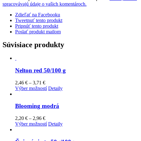
spracovávajú údaje o vašich komentároch.
Zdieľať na Facebooku
Tweetnuť tento produkt
Pripnúť tento produkt
Poslať produkt mailom
Súvisiace produkty
Nelton red 50/100 g
Price
2,46
€
–
3,71
€
range:
Tento
Výber možností
Detaily
2,46 €
produkt
through
má
3,71 €
viacero
Blooming modrá
variantov.
Možnosti
Price
2,20
€
–
2,96
€
si
range:
Tento
Výber možností
Detaily
môžete
2,20 €
produkt
vybrať
through
má
na
2,96 €
viacero