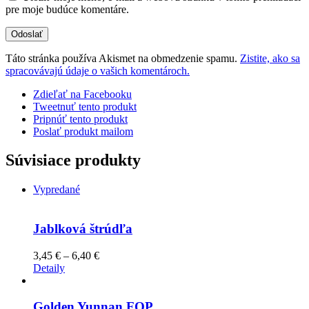
pre moje budúce komentáre.
Táto stránka používa Akismet na obmedzenie spamu.
Zistite, ako sa
spracovávajú údaje o vašich komentároch.
Zdieľať na Facebooku
Tweetnuť tento produkt
Pripnúť tento produkt
Poslať produkt mailom
Súvisiace produkty
Vypredané
Jablková štrúdľa
Price
3,45
€
–
6,40
€
range:
Detaily
3,45 €
through
6,40 €
Golden Yunnan FOP