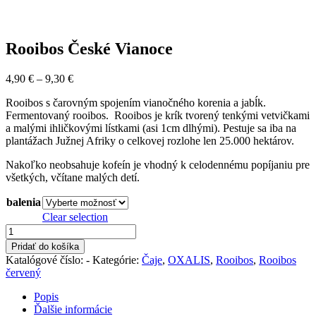
Rooibos České Vianoce
Price
4,90
€
–
9,30
€
range:
Rooibos s čarovným spojením vianočného korenia a jabĺk.
4,90 €
Fermentovaný rooibos. Rooibos je krík tvorený tenkými vetvičkami
through
a malými ihličkovými lístkami (asi 1cm dlhými). Pestuje sa iba na
9,30 €
plantážach Južnej Afriky o celkovej rozlohe len 25.000 hektárov.
Nakoľko neobsahuje kofeín je vhodný k celodennému popíjaniu pre
všetkých, včítane malých detí.
balenia
Clear selection
množstvo
Rooibos
Pridať do košíka
České
Katalógové číslo:
-
Kategórie:
Čaje
,
OXALIS
,
Rooibos
,
Rooibos
Vianoce
červený
Popis
Ďalšie informácie