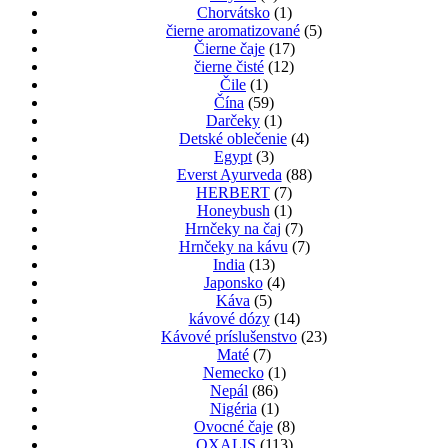
Chorvátsko
(1)
čierne aromatizované
(5)
Čierne čaje
(17)
čierne čisté
(12)
Čile
(1)
Čína
(59)
Darčeky
(1)
Detské oblečenie
(4)
Egypt
(3)
Everst Ayurveda
(88)
HERBERT
(7)
Honeybush
(1)
Hrnčeky na čaj
(7)
Hrnčeky na kávu
(7)
India
(13)
Japonsko
(4)
Káva
(5)
kávové dózy
(14)
Kávové príslušenstvo
(23)
Maté
(7)
Nemecko
(1)
Nepál
(86)
Nigéria
(1)
Ovocné čaje
(8)
OXALIS
(113)