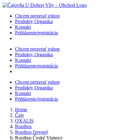
Skip
to
Chcem prezerať eshop
content
Produkty Organika
Kontakt
Prihlásenie/registrácia
Chcem prezerať eshop
Produkty Organika
Kontakt
Prihlásenie/registrácia
Chcem prezerať eshop
Produkty Organika
Kontakt
Prihlásenie/registrácia
Home
Čaje
OXALIS
Rooibos
Rooibos červený
Rooibos České Vianoce