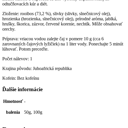
odtučňovacích kúr a diét.
Zloženie: rooibos (73,2 %), slivky (slivky, slnečnicový olej),
hrozienka (hrozienka, slnečnicový olej), prírodné aróma, jablká,
hrušky, škorica, zázvor, červené korenie, nechtík. Môže obsahovať
orechy.
Príprava: vriacou vodou zalejte čaj v pomere 10 g (cca 6
zarovnaných čajových lyžičiek) na 1 liter vody. Ponechajte 5 minút
lúhovať. Potom preceďte.
Počet nálevov: 1
Krajina pôvodu: Juhoafrická republika
Kofein: Bez kofeínu
Ďalšie informácie
Hmotnosť
-
balenia
50g, 100g