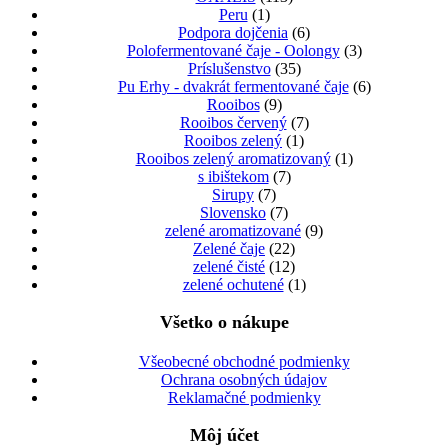
Peru
(1)
Podpora dojčenia
(6)
Polofermentované čaje - Oolongy
(3)
Príslušenstvo
(35)
Pu Erhy - dvakrát fermentované čaje
(6)
Rooibos
(9)
Rooibos červený
(7)
Rooibos zelený
(1)
Rooibos zelený aromatizovaný
(1)
s ibištekom
(7)
Sirupy
(7)
Slovensko
(7)
zelené aromatizované
(9)
Zelené čaje
(22)
zelené čisté
(12)
zelené ochutené
(1)
Všetko o nákupe
Všeobecné obchodné podmienky
Ochrana osobných údajov
Reklamačné podmienky
Môj účet