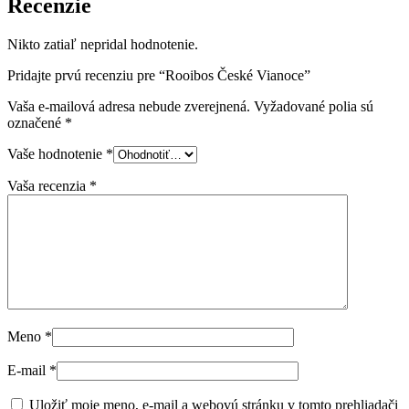
Recenzie
Nikto zatiaľ nepridal hodnotenie.
Pridajte prvú recenziu pre “Rooibos České Vianoce”
Vaša e-mailová adresa nebude zverejnená.
Vyžadované polia sú
označené
*
Vaše hodnotenie
*
Vaša recenzia
*
Meno
*
E-mail
*
Uložiť moje meno, e-mail a webovú stránku v tomto prehliadači