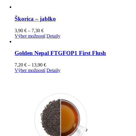
Škorica – jablko
Price
3,90
€
–
7,30
€
range:
Tento
Výber možností
Detaily
3,90 €
produkt
through
má
7,30 €
viacero
Golden Nepal FTGFOP1 First Flush
variantov.
Možnosti
Price
7,20
€
–
13,90
€
si
range:
Tento
Výber možností
Detaily
môžete
7,20 €
produkt
vybrať
through
má
na
13,90 €
viacero
stránke
variantov.
produktu.
Možnosti
si
môžete
vybrať
na
stránke
produktu.