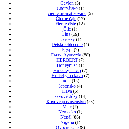
Ceylon
(3)
Chorvátsko
(1)
čierne aromatizované
(5)
Čierne čaje
(17)
čierne čisté
(12)
Čile
(1)
Čína
(59)
Darčeky
(1)
Detské oblečenie
(4)
Egypt
(3)
Everst Ayurveda
(88)
HERBERT
(7)
Honeybush
(1)
Hrnčeky na čaj
(7)
Hrnčeky na kávu
(7)
India
(13)
Japonsko
(4)
Káva
(5)
kávové dózy
(14)
Kávové príslušenstvo
(23)
Maté
(7)
Nemecko
(1)
Nepál
(86)
Nigéria
(1)
Ovocné čaje
(8)