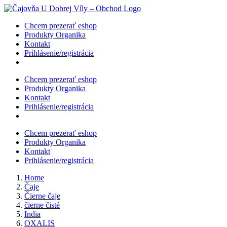
Skip
to
Chcem prezerať eshop
content
Produkty Organika
Kontakt
Prihlásenie/registrácia
Chcem prezerať eshop
Produkty Organika
Kontakt
Prihlásenie/registrácia
Chcem prezerať eshop
Produkty Organika
Kontakt
Prihlásenie/registrácia
Home
Čaje
Čierne čaje
čierne čisté
India
OXALIS