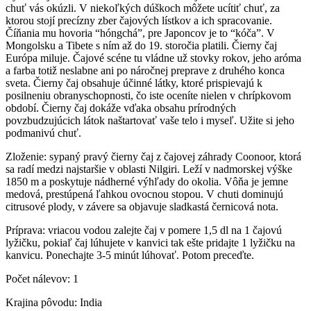
chuť vás okúzli. V niekoľkých dúškoch môžete ucítiť chuť, za
ktorou stojí precízny zber čajových lístkov a ich spracovanie.
Číňania mu hovoria “hóngchá”, pre Japoncov je to “kóča”. V
Mongolsku a Tibete s ním až do 19. storočia platili. Čierny čaj
Európa miluje. Čajové scéne tu vládne už stovky rokov, jeho aróma
a farba totiž neslabne ani po náročnej preprave z druhého konca
sveta. Čierny čaj obsahuje účinné látky, ktoré prispievajú k
posilneniu obranyschopnosti, čo iste oceníte nielen v chrípkovom
období. Čierny čaj dokáže vďaka obsahu prírodných
povzbudzujúcich látok naštartovať vaše telo i myseľ. Užite si jeho
podmanivú chuť.
Zloženie: sypaný pravý čierny čaj z čajovej záhrady Coonoor, ktorá
sa radí medzi najstaršie v oblasti Nilgiri. Leží v nadmorskej výške
1850 m a poskytuje nádherné výhľady do okolia. Vôňa je jemne
medová, prestúpená ľahkou ovocnou stopou. V chuti dominujú
citrusové plody, v závere sa objavuje sladkastá černicová nota.
Príprava: vriacou vodou zalejte čaj v pomere 1,5 dl na 1 čajovú
lyžičku, pokiaľ čaj lúhujete v kanvici tak ešte pridajte 1 lyžičku na
kanvicu. Ponechajte 3-5 minút lúhovať. Potom preceďte.
Počet nálevov: 1
Krajina pôvodu: India