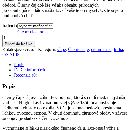
období. Čierny čaj dokáže vďaka obsahu prírodných
povzbudzujúcich látok naštartovať vaše telo i myseľ. Užite si jeho
podmanivú chuť.
balenia
Clear selection
množstvo
Nilgiri
Pridať do košíka
Coonoor
Katalógové číslo:
-
Kategórií:
Čaje
,
Čierne čaje
,
čierne čisté
,
India
,
FOP
OXALIS
Popis
Ďalšie informácie
Recenzie (0)
Popis
Čierny čaj z čajovej záhrady Coonoor, ktorá sa radí medzi najstaršie
v oblasti Nilgiri. Leží v nadmorskej výške 1850 m a poskytuje
nádherné výhľady do okolia. Vôňa je jemne medová, prestúpená
ľahkou ovocnou stopou. V chuti dominujú citrusové plody, v závere
sa objavuje sladkastá černicová nota.
Vychutnajte si šálku klasického čierneho čaju. Dokonalá vôňa a