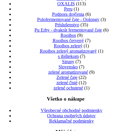
OXALIS
(113)
Peru
(1)
Podpora dojčenia
(6)
Polofermentované čaje - Oolongy
(3)
Príslušenstvo
(35)
Pu Erhy - dvakrát fermentované čaje
(6)
Rooibos
(9)
Rooibos červený
(7)
Rooibos zelený
(1)
Rooibos zelený aromatizovaný
(1)
s ibištekom
(7)
Sirupy
(7)
Slovensko
(7)
zelené aromatizované
(9)
Zelené čaje
(22)
zelené čisté
(12)
zelené ochutené
(1)
Všetko o nákupe
Všeobecné obchodné podmienky
Ochrana osobných údajov
Reklamačné podmienky