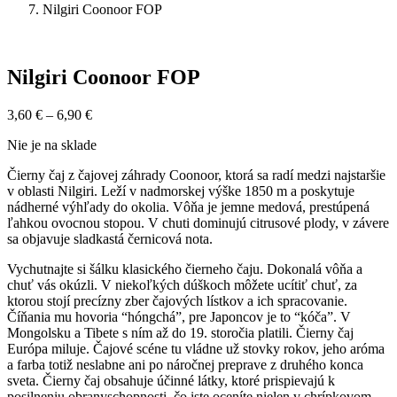
Nilgiri Coonoor FOP
Nilgiri Coonoor FOP
Price
3,60
€
–
6,90
€
range:
Nie je na sklade
3,60 €
through
Čierny čaj z čajovej záhrady Coonoor, ktorá sa radí medzi najstaršie
6,90 €
v oblasti Nilgiri. Leží v nadmorskej výške 1850 m a poskytuje
nádherné výhľady do okolia. Vôňa je jemne medová, prestúpená
ľahkou ovocnou stopou. V chuti dominujú citrusové plody, v závere
sa objavuje sladkastá černicová nota.
Vychutnajte si šálku klasického čierneho čaju. Dokonalá vôňa a
chuť vás okúzli. V niekoľkých dúškoch môžete ucítiť chuť, za
ktorou stojí precízny zber čajových lístkov a ich spracovanie.
Číňania mu hovoria “hóngchá”, pre Japoncov je to “kóča”. V
Mongolsku a Tibete s ním až do 19. storočia platili. Čierny čaj
Európa miluje. Čajové scéne tu vládne už stovky rokov, jeho aróma
a farba totiž neslabne ani po náročnej preprave z druhého konca
sveta. Čierny čaj obsahuje účinné látky, ktoré prispievajú k
posilneniu obranyschopnosti, čo iste oceníte nielen v chrípkovom