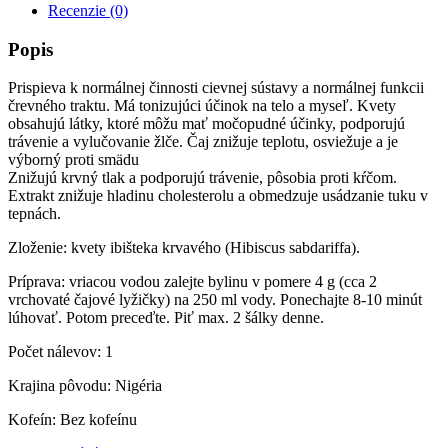
Recenzie (0)
Popis
Prispieva k normálnej činnosti cievnej sústavy a normálnej funkcii
črevného traktu. Má tonizujúci účinok na telo a myseľ. Kvety
obsahujú látky, ktoré môžu mať močopudné účinky, podporujú
trávenie a vylučovanie žlče. Čaj znižuje teplotu, osviežuje a je
výborný proti smädu
Znižujú krvný tlak a podporujú trávenie, pôsobia proti kŕčom.
Extrakt znižuje hladinu cholesterolu a obmedzuje usádzanie tuku v
tepnách.
Zloženie: kvety ibišteka krvavého (Hibiscus sabdariffa).
Príprava: vriacou vodou zalejte bylinu v pomere 4 g (cca 2
vrchovaté čajové lyžičky) na 250 ml vody. Ponechajte 8-10 minút
lúhovať. Potom preceďte. Piť max. 2 šálky denne.
Počet nálevov: 1
Krajina pôvodu: Nigéria
Kofeín: Bez kofeínu