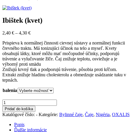
Ibištek (kvet)
Price
2,40
€
–
4,30
€
range:
Prispieva k normálnej činnosti cievnej sústavy a normálnej funkcii
2,40 €
črevného traktu. Má tonizujúci účinok na telo a myseľ. Kvety
through
obsahujú látky, ktoré môžu mať močopudné účinky, podporujú
4,30 €
trávenie a vylučovanie žlče. Čaj znižuje teplotu, osviežuje a je
výborný proti smädu
Znižujú krvný tlak a podporujú trávenie, pôsobia proti kŕčom.
Extrakt znižuje hladinu cholesterolu a obmedzuje usádzanie tuku v
tepnách.
balenia
množstvo
Ibištek
Pridať do košíka
(kvet)
Katalógové číslo:
-
Kategórie:
Bylinné čaje
,
Čaje
,
Nigéria
,
OXALIS
Popis
Ďalšie informácie