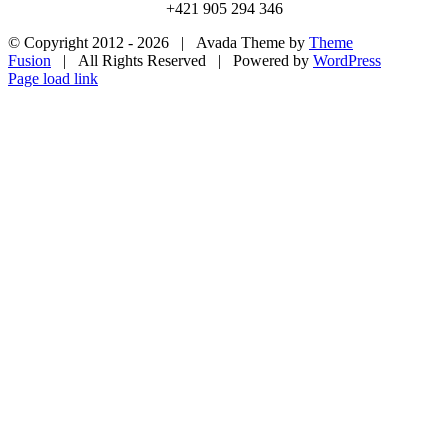
+421 905 294 346
© Copyright 2012 -
2026 | Avada Theme by
Theme
Fusion
| All Rights Reserved | Powered by
WordPress
Facebook
X
Instagram
Page load link
Go
to
Top