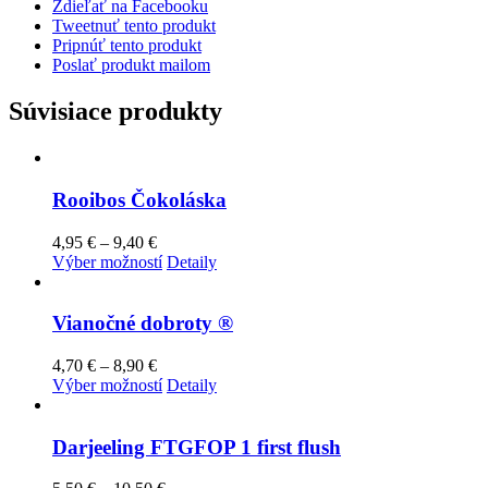
Zdieľať na Facebooku
Tweetnuť tento produkt
Pripnúť tento produkt
Poslať produkt mailom
Súvisiace produkty
Rooibos Čokoláska
Price
4,95
€
–
9,40
€
range:
Tento
Výber možností
Detaily
4,95 €
produkt
through
má
9,40 €
viacero
Vianočné dobroty ®
variantov.
Možnosti
Price
4,70
€
–
8,90
€
si
range:
Tento
Výber možností
Detaily
môžete
4,70 €
produkt
vybrať
through
má
na
8,90 €
viacero
Darjeeling FTGFOP 1 first flush
stránke
variantov.
produktu.
Možnosti
Price