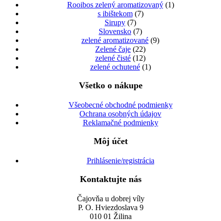
Rooibos zelený aromatizovaný
(1)
s ibištekom
(7)
Sirupy
(7)
Slovensko
(7)
zelené aromatizované
(9)
Zelené čaje
(22)
zelené čisté
(12)
zelené ochutené
(1)
Všetko o nákupe
Všeobecné obchodné podmienky
Ochrana osobných údajov
Reklamačné podmienky
Môj účet
Prihlásenie/registrácia
Kontaktujte nás
Čajovňa u dobrej víly
P. O. Hviezdoslava 9
010 01 Žilina