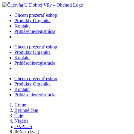
Skip
to
Chcem prezerať eshop
content
Produkty Organika
Kontakt
Prihlásenie/registrácia
Chcem prezerať eshop
Produkty Organika
Kontakt
Prihlásenie/registrácia
Chcem prezerať eshop
Produkty Organika
Kontakt
Prihlásenie/registrácia
Home
Bylinné čaje
Čaje
Nigéria
OXALIS
Ibištek (kvet)