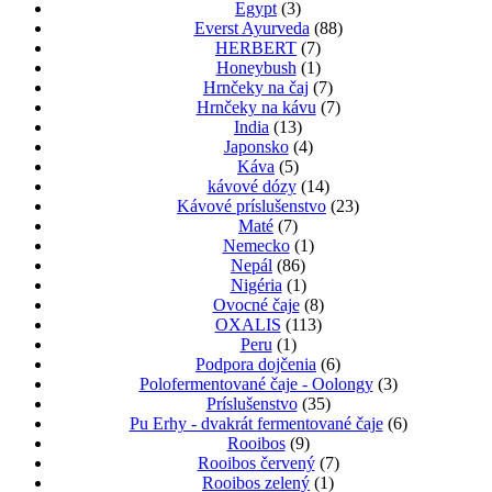
Egypt
(3)
Everst Ayurveda
(88)
HERBERT
(7)
Honeybush
(1)
Hrnčeky na čaj
(7)
Hrnčeky na kávu
(7)
India
(13)
Japonsko
(4)
Káva
(5)
kávové dózy
(14)
Kávové príslušenstvo
(23)
Maté
(7)
Nemecko
(1)
Nepál
(86)
Nigéria
(1)
Ovocné čaje
(8)
OXALIS
(113)
Peru
(1)
Podpora dojčenia
(6)
Polofermentované čaje - Oolongy
(3)
Príslušenstvo
(35)
Pu Erhy - dvakrát fermentované čaje
(6)
Rooibos
(9)
Rooibos červený
(7)
Rooibos zelený
(1)