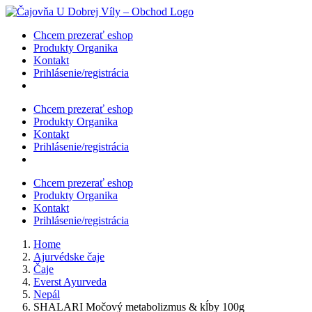
Skip
to
Chcem prezerať eshop
content
Produkty Organika
Kontakt
Prihlásenie/registrácia
Chcem prezerať eshop
Produkty Organika
Kontakt
Prihlásenie/registrácia
Chcem prezerať eshop
Produkty Organika
Kontakt
Prihlásenie/registrácia
Home
Ajurvédske čaje
Čaje
Everst Ayurveda
Nepál
SHALARI Močový metabolizmus & kĺby 100g