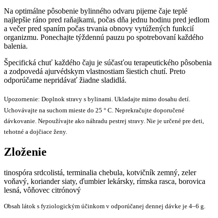
Na optimálne pôsobenie bylinného odvaru pijeme čaje teplé
najlepšie ráno pred raňajkami, počas dňa jednu hodinu pred jedlom
a večer pred spaním počas trvania obnovy vytúžených funkcií
organizmu. Ponechajte týždennú pauzu po spotrebovaní každého
balenia.
Špecifická chuť každého čaju je súčasťou terapeutického pôsobenia
a zodpovedá ajurvédskym vlastnostiam šiestich chutí. Preto
odporúčame nepridávať žiadne sladidlá.
Upozornenie: Doplnok stravy s bylinami. Ukladajte mimo dosahu detí.
Uchovávajte na suchom mieste do 25 ° C. Neprekračujte doporučené
dávkovanie. Nepoužívajte ako náhradu pestrej stravy. Nie je určené pre deti,
tehotné a dojčiace ženy.
Zloženie
tinospóra srdcolistá, terminalia chebula, kotvičník zemný, zeler
voňavý, koriander siaty, ďumbier lekársky, rímska rasca, borovica
lesná, vôňovec citrónový
Obsah látok s fyziologickým účinkom v odporúčanej dennej dávke je 4–6 g.