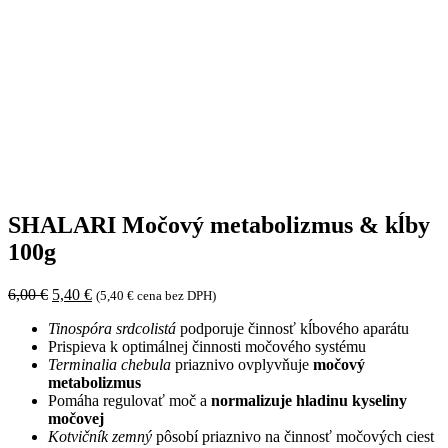
SHALARI Močový metabolizmus & kĺby
100g
Pôvodná
Aktuálna
6,00
€
5,40
€
(
5,40
€
cena bez DPH)
cena
cena
Tinospóra srdcolistá
podporuje činnosť kĺbového aparátu
bola:
je:
Prispieva k optimálnej činnosti močového systému
6,00 €.
5,40 €.
Terminalia chebula
priaznivo ovplyvňuje
močový
metabolizmus
Pomáha regulovať moč a
normalizuje hladinu kyseliny
močovej
Kotvičník zemný
pôsobí priaznivo na činnosť močových ciest