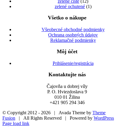
zelené čisté
(12)
zelené ochutené
(1)
Všetko o nákupe
Všeobecné obchodné podmienky
Ochrana osobných údajov
Reklamačné podmienky
Môj účet
Prihlásenie/registrácia
Kontaktujte nás
Čajovňa u dobrej víly
P. O. Hviezdoslava 9
010 01 Žilina
+421 905 294 346
© Copyright 2012 -
2026 | Avada Theme by
Theme
Fusion
| All Rights Reserved | Powered by
WordPress
Facebook
X
Instagram
Page load link