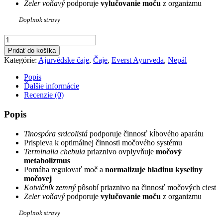
Zeler voňavý
podporuje
vylučovanie moču
z organizmu
Doplnok stravy
množstvo
SHALARI
Pridať do košíka
Močový
Kategórie:
Ajurvédske čaje
,
Čaje
,
Everst Ayurveda
,
Nepál
metabolizmus
&
Popis
kĺby
Ďalšie informácie
100g
Recenzie (0)
Popis
Tinospóra srdcolistá
podporuje činnosť kĺbového aparátu
Prispieva k optimálnej činnosti močového systému
Terminalia chebula
priaznivo ovplyvňuje
močový
metabolizmus
Pomáha regulovať moč a
normalizuje hladinu kyseliny
močovej
Kotvičník zemný
pôsobí priaznivo na činnosť močových ciest
Zeler voňavý
podporuje
vylučovanie moču
z organizmu
Doplnok stravy