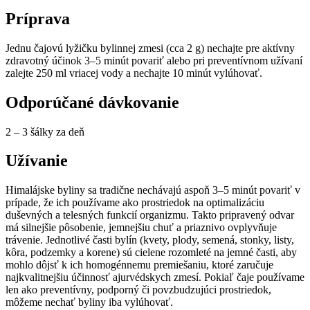
Príprava
Jednu čajovú lyžičku bylinnej zmesi (cca 2 g) nechajte pre aktívny
zdravotný účinok 3–5 minút povariť alebo pri preventívnom užívaní
zalejte 250 ml vriacej vody a nechajte 10 minút vylúhovať.
Odporúčané dávkovanie
2 – 3 šálky za deň
Užívanie
Himalájske byliny sa tradične nechávajú aspoň 3–5 minút povariť v
prípade, že ich používame ako prostriedok na optimalizáciu
duševných a telesných funkcií organizmu. Takto pripravený odvar
má silnejšie pôsobenie, jemnejšiu chuť a priaznivo ovplyvňuje
trávenie. Jednotlivé časti bylín (kvety, plody, semená, stonky, listy,
kôra, podzemky a korene) sú cielene rozomleté na jemné časti, aby
mohlo dôjsť k ich homogénnemu premiešaniu, ktoré zaručuje
najkvalitnejšiu účinnosť ajurvédskych zmesí. Pokiaľ čaje používame
len ako preventívny, podporný či povzbudzujúci prostriedok,
môžeme nechať byliny iba vylúhovať.