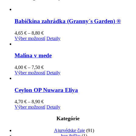
Babičkina zahrádka (Granny´s Garden) ®
Price
4,65
€
–
8,80
€
range:
Tento
Výber možností
Detaily
4,65 €
produkt
through
má
8,80 €
viacero
Malina v mede
variantov.
Možnosti
Price
4,00
€
–
7,50
€
si
range:
Tento
Výber možností
Detaily
môžete
4,00 €
produkt
vybrať
through
má
na
7,50 €
viacero
Ceylon OP Nuwara Eliya
stránke
variantov.
produktu.
Možnosti
Price
4,70
€
–
8,90
€
si
range:
Tento
Výber možností
Detaily
môžete
4,70 €
produkt
vybrať
through
má
Kategórie
na
8,90 €
viacero
stránke
variantov.
Ajurvédske čaje
(91)
produktu.
Možnosti
bez ibišku
(1)