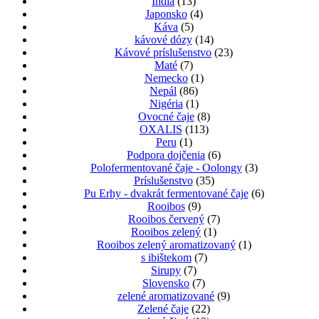
India
(13)
Japonsko
(4)
Káva
(5)
kávové dózy
(14)
Kávové príslušenstvo
(23)
Maté
(7)
Nemecko
(1)
Nepál
(86)
Nigéria
(1)
Ovocné čaje
(8)
OXALIS
(113)
Peru
(1)
Podpora dojčenia
(6)
Polofermentované čaje - Oolongy
(3)
Príslušenstvo
(35)
Pu Erhy - dvakrát fermentované čaje
(6)
Rooibos
(9)
Rooibos červený
(7)
Rooibos zelený
(1)
Rooibos zelený aromatizovaný
(1)
s ibištekom
(7)
Sirupy
(7)
Slovensko
(7)
zelené aromatizované
(9)
Zelené čaje
(22)