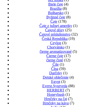
si
Biele čaje
(4)
môžete
Brazília
(8)
vybrať
Bulharsko
(1)
na
Bylinné čaje
(8)
stránke
Čaje
(178)
produktu.
Čaje z južnej ameriky
(1)
Čajové dózy
(25)
Čajové príslušenstvo
(32)
Česká Republika
(19)
Ceylon
(3)
Chorvátsko
(1)
čierne aromatizované
(5)
Čierne čaje
(17)
čierne čisté
(12)
Čile
(1)
Čína
(59)
Darčeky
(1)
Detské oblečenie
(4)
Egypt
(3)
Everst Ayurveda
(88)
HERBERT
(7)
Honeybush
(1)
Hrnčeky na čaj
(7)
Hrnčeky na kávu
(7)