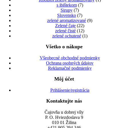
s ibištekom
(7)
Sirupy
(7)
Slovensko
(7)
zelené aromatizované
(9)
Zelené čaje
(22)
zelené čisté
(12)
zelené ochutené
(1)
Všetko o nákupe
Všeobecné obchodné podmienky
Ochrana osobných údajov
Reklamačné podmienky
Môj účet
Prihlásenie/registrácia
Kontaktujte nás
Čajovňa u dobrej víly
P. O. Hviezdoslava 9
010 01 Žilina
+421 905 294 346