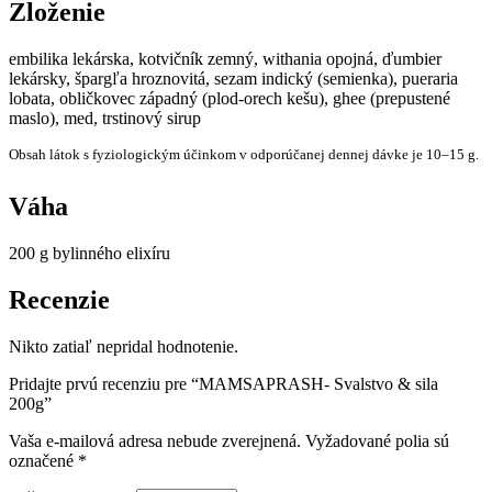
Zloženie
embilika lekárska, kotvičník zemný, withania opojná, ďumbier
lekársky, špargľa hroznovitá, sezam indický (semienka), pueraria
lobata, obličkovec západný (plod-orech kešu), ghee (prepustené
maslo), med, trstinový sirup
Obsah látok s fyziologickým účinkom v odporúčanej dennej dávke je 10–15 g.
Váha
200 g bylinného elixíru
Recenzie
Nikto zatiaľ nepridal hodnotenie.
Pridajte prvú recenziu pre “MAMSAPRASH- Svalstvo & sila
200g”
Vaša e-mailová adresa nebude zverejnená.
Vyžadované polia sú
označené
*