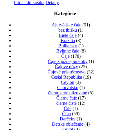
Pridať do košíka
Detaily
Kategórie
Ajurvédske čaje
(91)
bez ibišku
(1)
Biele čaje
(4)
Brazília
(8)
Bulharsko
(1)
Bylinné čaje
(8)
Čaje
(178)
Čaje z južnej ameriky
(1)
Čajové dózy
(25)
Čajové príslušenstvo
(32)
Česká Republika
(19)
Ceylon
(3)
Chorvátsko
(1)
čierne aromatizované
(5)
Čierne čaje
(17)
čierne čisté
(12)
Čile
(1)
Čína
(59)
Darčeky
(1)
Detské oblečenie
(4)
Egypt
(3)