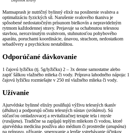
Doplnok stravy
Mamsaprash je nutričný bylinný elixír na posilnenie svalstva a
optimalizáciu fyzických síl. Narušenie svalového tkaniva je
spôsobené nedostatočným prísunom bielkovín a nepravidelným
rytmom každodennej stravy. Prejavuje sa ochabnutou telesnou
stavbou, nerozvinutým svalstvom, stuhnutosťou pohybového
aparátu, poruchami koordinácie, únavou, strachom, nedostatkom
sebadôvery a psychickou nestabilitou.
Odporúčané dávkovanie
1 čajovú lyžičku (tj. 5g/lyžičku) 2 – 3x denne samostatne alebo
zapiť šálkou vlažného mlieka či vody. Príprava lahodného nápoja: 1
čajovú lyžičku rozmiešajte v 250 ml vlažného mlieka či vody.
Užívanie
Ajurvédske bylinné elixíry posilňujú výživu telesných tkanív
(
dhátus
) a podporujú očistu telesných sústav (
srótámsi
). Sú
súčasťou omladzovacej a revitalizačnej terapie tela i mysle
(
rasájana
). Tradične sa zapíjajú teplým mliekom či vodou, ktoré
ajurvédska medicína používa ako médium či prostredie (
anupána
)
na prípravu, užívanie, smerovanie a lepšie vstrebávanie účinkov