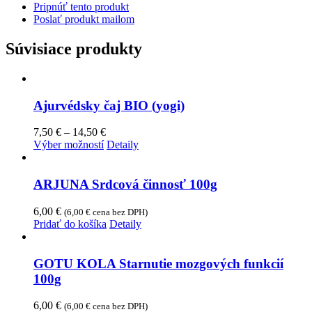
Pripnúť tento produkt
Poslať produkt mailom
Súvisiace produkty
Ajurvédsky čaj BIO (yogi)
Price
7,50
€
–
14,50
€
range:
Tento
Výber možností
Detaily
7,50 €
produkt
through
má
14,50 €
viacero
ARJUNA Srdcová činnosť 100g
variantov.
Možnosti
6,00
€
(
6,00
€
cena bez DPH)
si
Pridať do košíka
Detaily
môžete
vybrať
na
GOTU KOLA Starnutie mozgových funkcií
stránke
100g
produktu.
6,00
€
(
6,00
€
cena bez DPH)