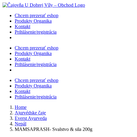
Skip
to
Chcem prezerať eshop
content
Produkty Organika
Kontakt
Prihlásenie/registrácia
Chcem prezerať eshop
Produkty Organika
Kontakt
Prihlásenie/registrácia
Chcem prezerať eshop
Produkty Organika
Kontakt
Prihlásenie/registrácia
Home
Ajurvédske čaje
Everst Ayurveda
Nepál
MAMSAPRASH- Svalstvo & sila 200g