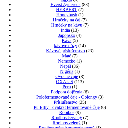
Everst Ayurveda
(88)
HERBERT
(7)
Honeybush
(1)
Hrnčeky na čaj
(7)
Hrnčeky na kávu
(7)
India
(13)
Japonsko
(4)
Káva
(5)
kávové dózy
(14)
Kávové príslušenstvo
(23)
Maté
(7)
Nemecko
(1)
Nepál
(86)
Nigéria
(1)
Ovocné čaje
(8)
OXALIS
(113)
Peru
(1)
Podpora dojčenia
(6)
Polofermentované čaje - Oolongy
(3)
Príslušenstvo
(35)
Pu Erhy - dvakrát fermentované čaje
(6)
Rooibos
(9)
Rooibos červený
(7)
Rooibos zelený
(1)
Rooibos zelený aromatizovaný
(1)