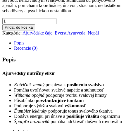
stavbou, nerozvinutým svalstvom, stuhnutosťou pohybového
aparátu, poruchami koordinácie, únavou, strachom, nedostatkom
sebadôvery a psychickou nestabilitou.
množstvo
MAMSAPRASH-
Pridať do košíka
Svalstvo
Kategórie:
Ajurvédske čaje
,
Everst Ayurveda
,
Nepál
&
sila
Popis
200g
Recenzie (0)
Popis
Ajurvédsky nutričný elixír
Kotvičník zemný
prispieva k
posilneniu svalstva
Pomáha uvoľňovať svalové napätie a stuhnutosť
Withania opojná
podporuje tvorbu svalovej hmoty
Pôsobí ako
povzbudzujúce
tonikum
Podporuje výdrž a svalovú
výkonnosť
Ďumbier lekársky
podporuje tonus svalového tkaniva
Dodáva energiu pri únave a
posilňuje vitalitu
organizmu
Špargľa hroznovitá
pomáha udržiavať duševnú rovnováhu