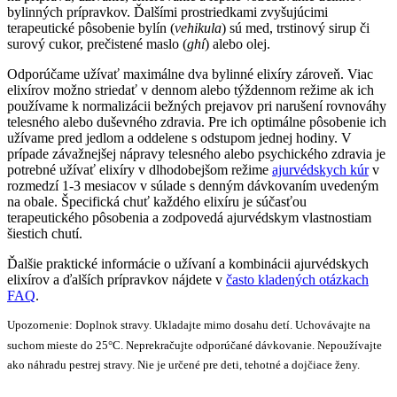
bylinných prípravkov. Ďalšími prostriedkami zvyšujúcimi
terapeutické pôsobenie bylín (
vehikula
) sú med, trstinový sirup či
surový cukor, prečistené maslo (
ghí
) alebo olej.
Odporúčame užívať maximálne dva bylinné elixíry zároveň. Viac
elixírov možno striedať v dennom alebo týždennom režime ak ich
používame k normalizácii bežných prejavov pri narušení rovnováhy
telesného alebo duševného zdravia. Pre ich optimálne pôsobenie ich
užívame pred jedlom a oddelene s odstupom jednej hodiny. V
prípade závažnejšej nápravy telesného alebo psychického zdravia je
potrebné užívať elixíry v dlhodobejšom režime
ajurvédskych kúr
v
rozmedzí 1-3 mesiacov v súlade s denným dávkovaním uvedeným
na obale. Špecifická chuť každého elixíru je súčasťou
terapeutického pôsobenia a zodpovedá ajurvédskym vlastnostiam
šiestich chutí.
Ďalšie praktické informácie o užívaní a kombinácii ajurvédskych
elixírov a ďalších prípravkov nájdete v
často kladených otázkach
FAQ
.
Upozornenie: Doplnok stravy. Ukladajte mimo dosahu detí. Uchovávajte na
suchom mieste do 25°C. Neprekračujte odporúčané dávkovanie. Nepoužívajte
ako náhradu pestrej stravy. Nie je určené pre deti, tehotné a dojčiace ženy.