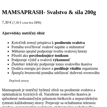
MAMSAPRASH- Svalstvo & sila 200g
7,30
€
(
7,30
€
cena bez DPH)
Ajurvédsky nutričný elixír
Kotvičník zemný
prispieva k
posilneniu svalstva
Pomáha uvoľňovať svalové napätie a stuhnutosť
Withania opojná
podporuje tvorbu svalovej hmoty
Pôsobí ako
povzbudzujúce
tonikum
Podporuje výdrž a svalovú
výkonnosť
Ďumbier lekársky
podporuje tonus svalového tkaniva
Dodáva energiu pri únave a
posilňuje vitalitu
organizmu
Špargľa hroznovitá
pomáha udržiavať duševnú rovnováhu
Doplnok stravy
Mamsaprash je nutričný bylinný elixír na posilnenie svalstva a
optimalizáciu fyzických síl. Narušenie svalového tkaniva je
spôsobené nedostatočným prísunom bielkovín a nepravidelným
rytmom každodennej stravy. Prejavuje sa ochabnutou telesnou