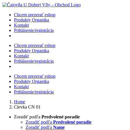
Skip
to
Chcem prezerať eshop
content
Produkty Organika
Kontakt
Prihlásenie/registrácia
Chcem prezerať eshop
Produkty Organika
Kontakt
Prihlásenie/registrácia
Chcem prezerať eshop
Produkty Organika
Kontakt
Prihlásenie/registrácia
Home
Cievka CN 01
Zoradiť podľa
Predvolené poradie
Zoradiť podľa
Predvolené poradie
Zoradiť podľa
Name