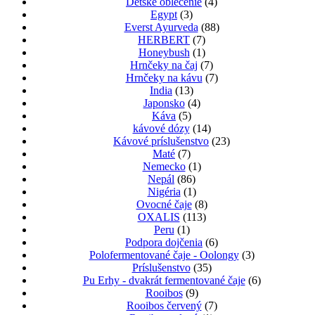
Detské oblečenie
(4)
Egypt
(3)
Everst Ayurveda
(88)
HERBERT
(7)
Honeybush
(1)
Hrnčeky na čaj
(7)
Hrnčeky na kávu
(7)
India
(13)
Japonsko
(4)
Káva
(5)
kávové dózy
(14)
Kávové príslušenstvo
(23)
Maté
(7)
Nemecko
(1)
Nepál
(86)
Nigéria
(1)
Ovocné čaje
(8)
OXALIS
(113)
Peru
(1)
Podpora dojčenia
(6)
Polofermentované čaje - Oolongy
(3)
Príslušenstvo
(35)
Pu Erhy - dvakrát fermentované čaje
(6)
Rooibos
(9)
Rooibos červený
(7)