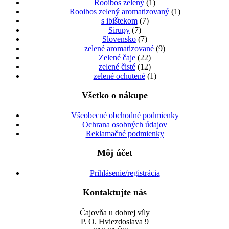
Rooibos zelený
(1)
Rooibos zelený aromatizovaný
(1)
s ibištekom
(7)
Sirupy
(7)
Slovensko
(7)
zelené aromatizované
(9)
Zelené čaje
(22)
zelené čisté
(12)
zelené ochutené
(1)
Všetko o nákupe
Všeobecné obchodné podmienky
Ochrana osobných údajov
Reklamačné podmienky
Môj účet
Prihlásenie/registrácia
Kontaktujte nás
Čajovňa u dobrej víly
P. O. Hviezdoslava 9