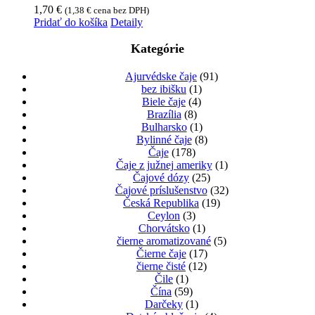
1,70
€
(
1,38
€
cena bez DPH)
Pridať do košíka
Detaily
Kategórie
Ajurvédske čaje
(91)
bez ibišku
(1)
Biele čaje
(4)
Brazília
(8)
Bulharsko
(1)
Bylinné čaje
(8)
Čaje
(178)
Čaje z južnej ameriky
(1)
Čajové dózy
(25)
Čajové príslušenstvo
(32)
Česká Republika
(19)
Ceylon
(3)
Chorvátsko
(1)
čierne aromatizované
(5)
Čierne čaje
(17)
čierne čisté
(12)
Čile
(1)
Čína
(59)
Darčeky
(1)