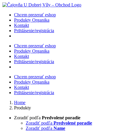
Skip
to
Chcem prezerať eshop
content
Produkty Organika
Kontakt
Prihlásenie/registrácia
Chcem prezerať eshop
Produkty Organika
Kontakt
Prihlásenie/registrácia
Chcem prezerať eshop
Produkty Organika
Kontakt
Prihlásenie/registrácia
Home
Produkty
Zoradiť podľa
Predvolené poradie
Zoradiť podľa
Predvolené poradie
Zoradiť podľa
Name