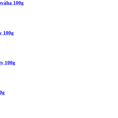
ováha 100g
y 100g
ty 100g
0g