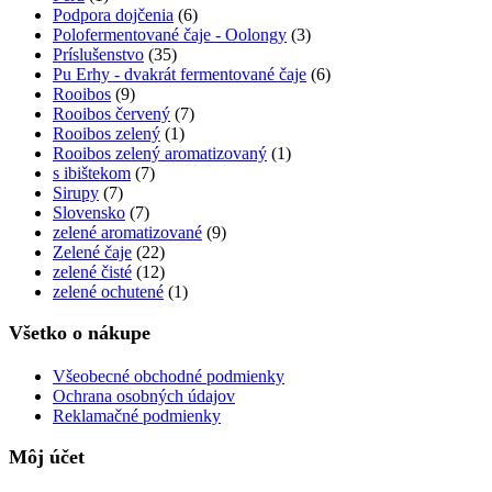
Podpora dojčenia
(6)
Polofermentované čaje - Oolongy
(3)
Príslušenstvo
(35)
Pu Erhy - dvakrát fermentované čaje
(6)
Rooibos
(9)
Rooibos červený
(7)
Rooibos zelený
(1)
Rooibos zelený aromatizovaný
(1)
s ibištekom
(7)
Sirupy
(7)
Slovensko
(7)
zelené aromatizované
(9)
Zelené čaje
(22)
zelené čisté
(12)
zelené ochutené
(1)
Všetko o nákupe
Všeobecné obchodné podmienky
Ochrana osobných údajov
Reklamačné podmienky
Môj účet