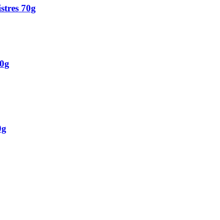
tres 70g
0g
0g