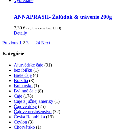
Vypredané
ANNAPRASH- Žalúdok & trávenie 200g
7,30
€
(
7,30
€
cena bez DPH)
Detaily
Previous
1
2
3
…
24
Next
Kategórie
Ajurvédske čaje
(91)
bez ibišku
(1)
Biele čaje
(4)
Brazília
(8)
Bulharsko
(1)
Bylinné čaje
(8)
Čaje
(178)
Čaje z južnej ameriky
(1)
Čajové dózy
(25)
Čajové príslušenstvo
(32)
Česká Republika
(19)
Ceylon
(3)
Chorvátsko
(1)