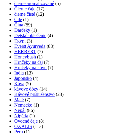
čierne aromatizované
(5)
Čierne čaje
(17)
čierne čisté
(12)
Čile
(1)
Čína
(59)
Darčeky
(1)
Detské oblečenie
(4)
Egypt
(3)
Everst Ayurveda
(88)
HERBERT
(7)
Honeybush
(1)
Hrnčeky na čaj
(7)
Hrnčeky na kávu
(7)
India
(13)
Japonsko
(4)
Káva
(5)
kávové dózy
(14)
Kávové príslušenstvo
(23)
Maté
(7)
Nemecko
(1)
Nepál
(86)
Nigéria
(1)
Ovocné čaje
(8)
OXALIS
(113)
Peru
(1)