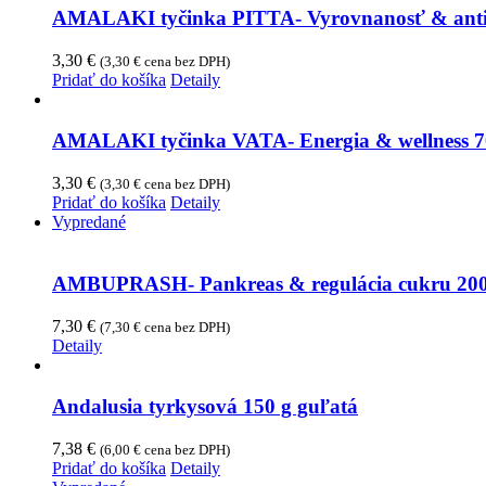
AMALAKI tyčinka PITTA- Vyrovnanosť & antis
3,30
€
(
3,30
€
cena bez DPH)
Pridať do košíka
Detaily
AMALAKI tyčinka VATA- Energia & wellness 7
3,30
€
(
3,30
€
cena bez DPH)
Pridať do košíka
Detaily
Vypredané
AMBUPRASH- Pankreas & regulácia cukru 20
7,30
€
(
7,30
€
cena bez DPH)
Detaily
Andalusia tyrkysová 150 g guľatá
7,38
€
(
6,00
€
cena bez DPH)
Pridať do košíka
Detaily