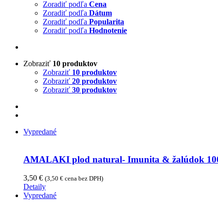
Zoradiť podľa
Cena
Zoradiť podľa
Dátum
Zoradiť podľa
Popularita
Zoradiť podľa
Hodnotenie
Zobraziť
10 produktov
Zobraziť
10 produktov
Zobraziť
20 produktov
Zobraziť
30 produktov
Vypredané
AMALAKI plod natural- Imunita & žalúdok 10
3,50
€
(
3,50
€
cena bez DPH)
Detaily
Vypredané